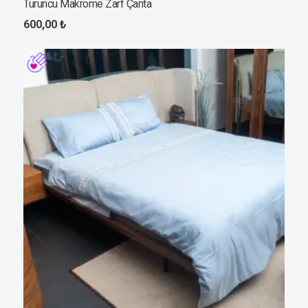
Turuncu Makrome Zarf Çanta
600,00
₺