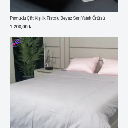
Pamuklu Çift Kişilik Fistolu Beyaz Sarı Yatak Örtüsü
1.200,00
₺