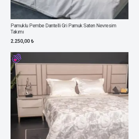
Pamuklu Pembe Dantelli Gri Pamuk Saten Nevresim
Takımı
2.250,00
₺