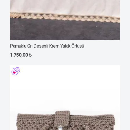
Pamuklu Gri Desenli Krem Yatak Örtüsü
1.750,00
₺