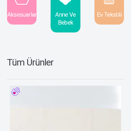
Aksesuarlar
Anne Ve
Ev Tekstili
Bebek
Tüm Ürünler
Online casinolar, eğlenceyle kazancı birleştirmenin en
heyecan verici yollarından biridir. Doğru stratejiyle
oynadığınızda, hem keyif alır hem de gelir elde
edebilirsiniz. Özellikle güvenilir platformlar kullanmak
çok önemlidir; örneğin
Pinco
kullanıcılarına farklı kazanç
fırsatları sunuyor. Şansınızı akıllıca değerlendirin!Son
yıllarda çevrim içi kumar siteleri, kolay para kazanmak