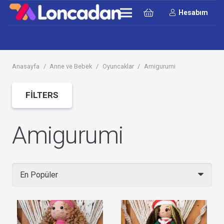
Hesabım
Anasayfa
/
Anne ve Bebek
/
Oyuncaklar
/
Amigurumi
FILTERS
Amigurumi