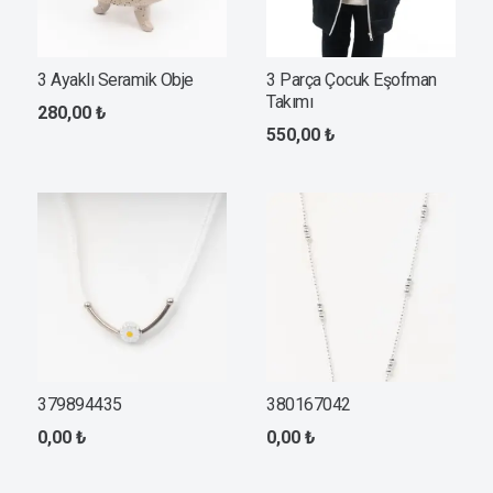
3 Ayaklı Seramik Obje
3 Parça Çocuk Eşofman
Takımı
280,00
₺
550,00
₺
379894435
380167042
0,00
₺
0,00
₺