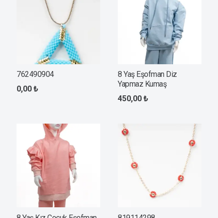
762490904
8 Yaş Eşofman Diz
Yapmaz Kumaş
0,00
₺
450,00
₺
8 Yaş Kız Çocuk Eşofman
819114298