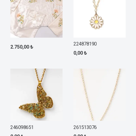
224878190
2.750,00
₺
0,00
₺
246098651
261513076