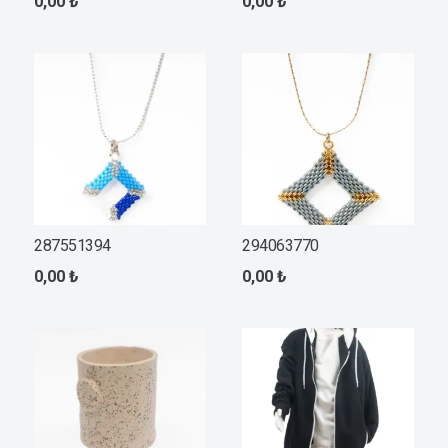
0,00
₺
0,00
₺
287551394
294063770
0,00
₺
0,00
₺