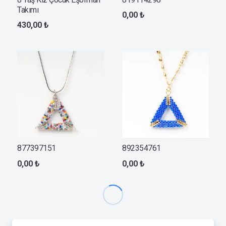
Takımı
0,00
₺
430,00
₺
877397151
892354761
0,00
₺
0,00
₺