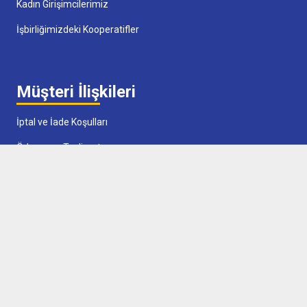
Kadın Girişimcilerimiz
İşbirliğimizdeki Kooperatifler
Müşteri İlişkileri
İptal ve İade Koşulları
Ödeme ve Teslimat
Ön Bilgilendirme Formu
Çerez Politikası
Sözleşmeler
Satış Sözleşmesi