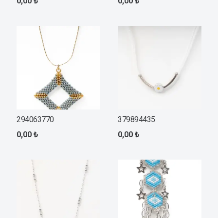
0,00
₺
0,00
₺
294063770
379894435
0,00
₺
0,00
₺