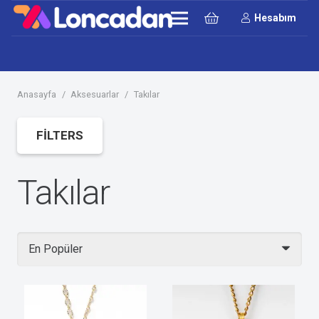
Hesabım
Anasayfa
/
Aksesuarlar
/
Takılar
FILTERS
Takılar