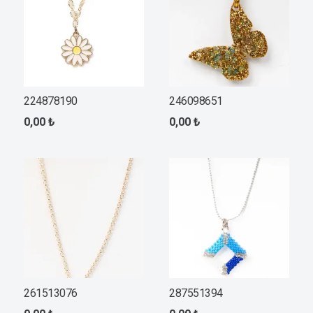
224878190
246098651
0,00
₺
0,00
₺
261513076
287551394