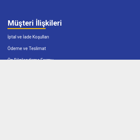
Müşteri İlişkileri
İptal ve İade Koşulları
Ödeme ve Teslimat
Ön Bilgilendirme Formu
Çerez Politikası
Sözleşmeler
Satış Sözleşmesi
Gizlilik Politikası
Üyelik Sözleşmesi