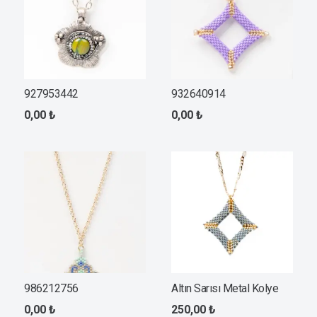
927953442
932640914
0,00
₺
0,00
₺
986212756
Altın Sarısı Metal Kolye
0,00
₺
250,00
₺