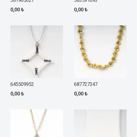
581965027
583591693
0,00
₺
0,00
₺
645509952
687727347
0,00
₺
0,00
₺