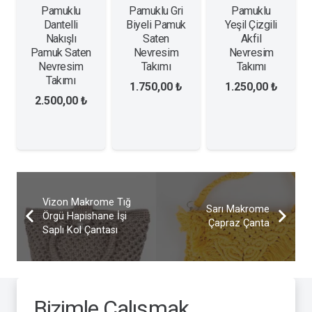
Pamuklu
Pamuklu Gri
Pamuklu
Dantelli
Biyeli Pamuk
Yeşil Çizgili
Nakışlı
Saten
Akfil
Pamuk Saten
Nevresim
Nevresim
Nevresim
Takımı
Takımı
Takımı
1.750,00
₺
1.250,00
₺
2.500,00
₺
Vizon Makrome Tığ
Sarı Makrome
Örgü Hapishane İşi
Çapraz Çanta
Saplı Kol Çantası
Bizimle Çalışmak