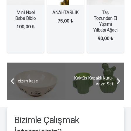
Mini Noel
ANAHTARLIK
Taş
Baba Biblo
Tozundan El
75,00
₺
Yapımı
100,00
₺
Yılbaşı Ağacı
90,00
₺
Kaktüs Kapaklı Kutu-
çizim kase
Vazo Set
Bizimle Çalışmak