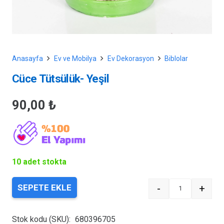
Anasayfa
Ev ve Mobilya
Ev Dekorasyon
Biblolar
Cüce Tütsülük- Yeşil
90,00
₺
10 adet stokta
-
+
SEPETE EKLE
Quantity
Stok kodu (SKU):
680396705