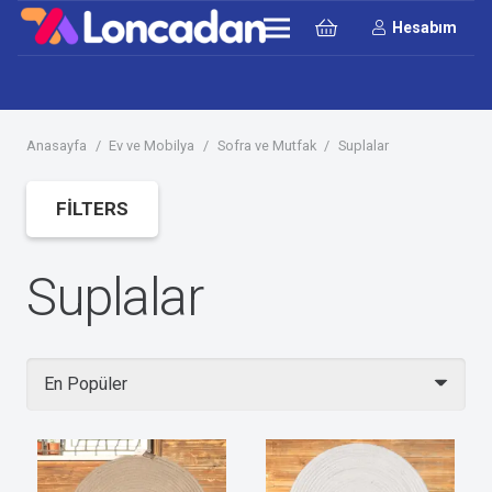
Hesabım
Anasayfa
/
Ev ve Mobilya
/
Sofra ve Mutfak
/
Suplalar
FILTERS
Suplalar