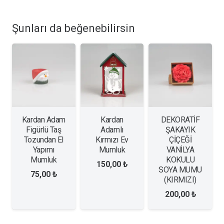
Şunları da beğenebilirsin
Kardan Adam
Kardan
DEKORATİF
Figürlü Taş
Adamlı
ŞAKAYIK
Tozundan El
Kırmızı Ev
ÇİÇEĞİ
Yapımı
Mumluk
VANİLYA
Mumluk
KOKULU
150,00
₺
SOYA MUMU
75,00
₺
(KIRMIZI)
200,00
₺