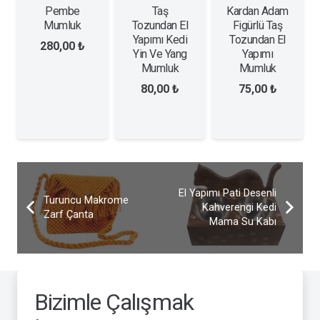
Pembe
Taş
Kardan Adam
Mumluk
Tozundan El
Figürlü Taş
Yapımı Kedi
Tozundan El
280,00
₺
Yin Ve Yang
Yapımı
Mumluk
Mumluk
80,00
₺
75,00
₺
El Yapımı Pati Desenli
Turuncu Makrome
Kahverengi Kedi
Zarf Çanta
Mama Su Kabı
Bizimle Çalışmak