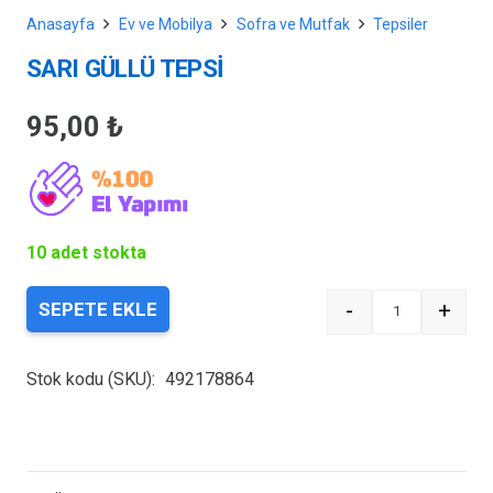
Anasayfa
Ev ve Mobilya
Sofra ve Mutfak
Tepsiler
SARI GÜLLÜ TEPSİ
95,00
₺
10 adet stokta
-
+
SEPETE EKLE
Quantity
Stok kodu (SKU):
492178864