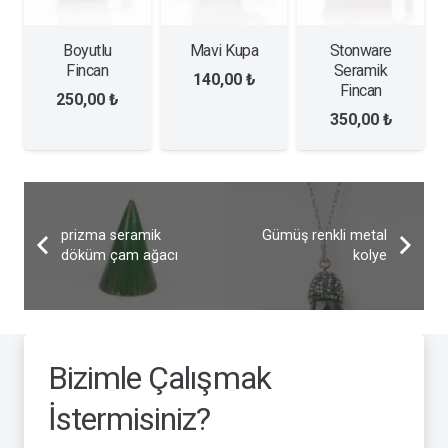
Boyutlu
Mavi Kupa
Stonware
Fincan
Seramik
140,00
₺
Fincan
250,00
₺
350,00
₺
prizma seramik
Gümüş renkli metal
döküm çam ağacı
kolye
Bizimle Çalışmak
İstermisiniz?