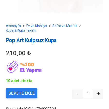
Anasayfa
Ev ve Mobilya
Sofra ve Mutfak
Kupa & Kupa Takımı
Pop Art Kulpsuz Kupa
210,00
₺
10 adet stokta
-
+
SEPETE EKLE
Quantity
Stok kodu (SKU):
786099334