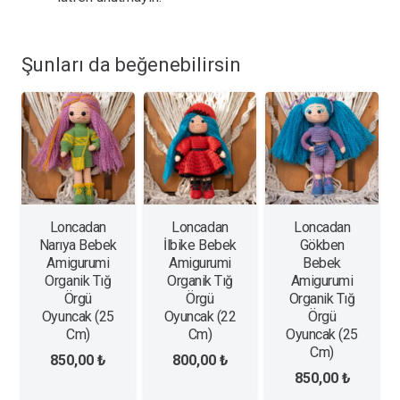
Şunları da beğenebilirsin
Loncadan
Loncadan
Loncadan
Narıya Bebek
İlbike Bebek
Gökben
Amigurumi
Amigurumi
Bebek
Organik Tığ
Organik Tığ
Amigurumi
Örgü
Örgü
Organik Tığ
Oyuncak (25
Oyuncak (22
Örgü
Cm)
Cm)
Oyuncak (25
Cm)
850,00
₺
800,00
₺
850,00
₺