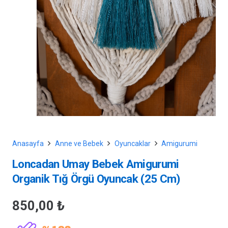
Anasayfa
Anne ve Bebek
Oyuncaklar
Amigurumi
Loncadan Umay Bebek Amigurumi
Organik Tığ Örgü Oyuncak (25 Cm)
850,00
₺