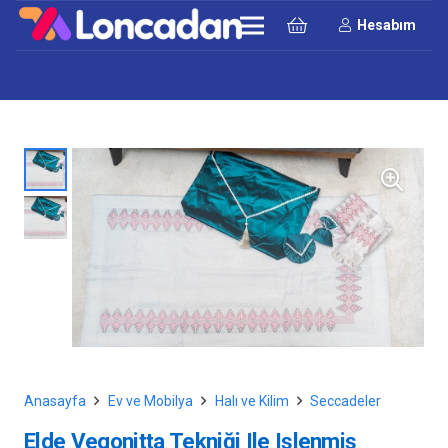
Hesabım
Anasayfa
Ev ve Mobilya
Halı ve Kilim
Seccadeler
Elde Vegonitta Tekniği Ile Işlenmiş