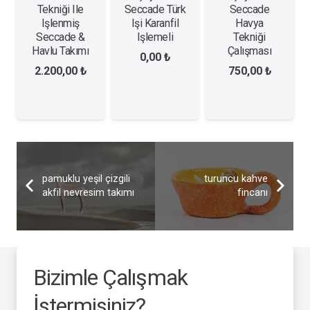
Tekniği Ile
Seccade Türk
Seccade
Işlenmiş
Işi Karanfil
Havya
Seccade &
Işlemeli
Tekniği
Havlu Takımı
Çalışması
0,00
₺
2.200,00
₺
750,00
₺
pamuklu yeşil çizgili
turuncu kahve
akfil nevresim takımı
fincanı
Bizimle Çalışmak
İstermisiniz?