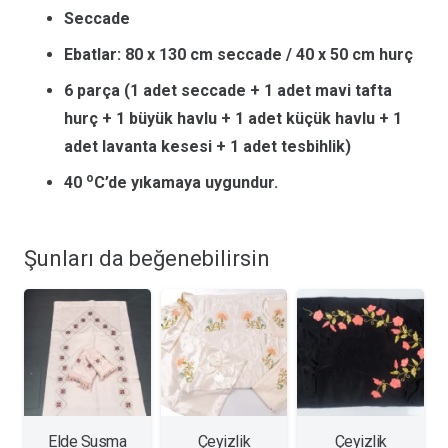
Seccade
Ebatlar: 80 x 130 cm seccade / 40 x 50 cm hurç
6 parça (1 adet seccade + 1 adet mavi tafta
hurç + 1 büyük havlu + 1 adet küçük havlu + 1
adet lavanta kesesi + 1 adet tesbihlik)
o
40
C’de yıkamaya uygundur.
Şunları da beğenebilirsin
Elde Susma
Çeyizlik
Çeyizlik