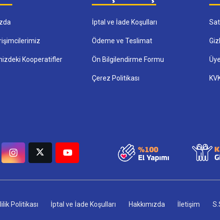
zda
İptal ve İade Koşulları
Sat
rişimcilerimiz
Ödeme ve Teslimat
Gizl
imizdeki Kooperatifler
Ön Bilgilendirme Formu
Üye
Çerez Politikası
KVK
lilik Politikası
İptal ve İade Koşulları
Hakkımızda
İletişim
S.