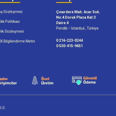
ış Sözleşmesi
Çınardere Mah. Acar Sok.
No:4 Doruk Plaza Kat:3
ilik Politikası
Daire:4
Pendik – İstanbul , Türkiye
lik Sözleşmesi
0 216-223-0244
K Bilgilendirme Metni
0 530-415-9651
S.S.