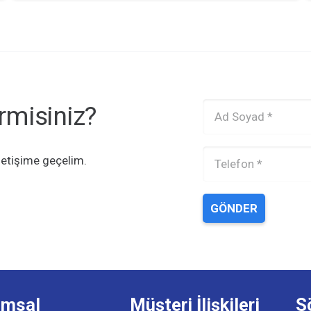
rmisiniz?
 iletişime geçelim.
GÖNDER
umsal
Müşteri İlişkileri
S