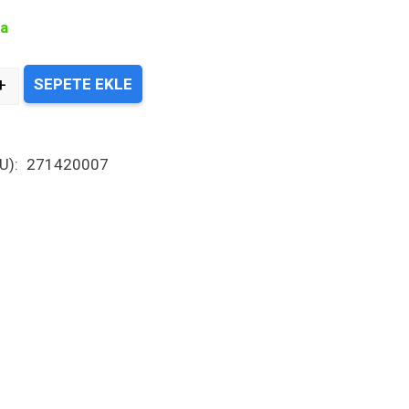
ta
+
SEPETE EKLE
ity
U):
271420007