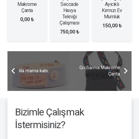
Makrome
Seccade
Ayıcıklı
Çanta
Havya
Kırmızı Ev
Tekniği
Mumluk
0,00
₺
Çalışması
150,00
₺
750,00
₺
Gri Sarma Makrome
lila mama kabı
Çanta
Bizimle Çalışmak
İstermisiniz?